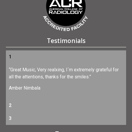
Testimonials
1
“Great Music, Very realxing, I´m extremely grateful for
all the attentions, thanks for the smiles.”
Amber Nimbala
2
3