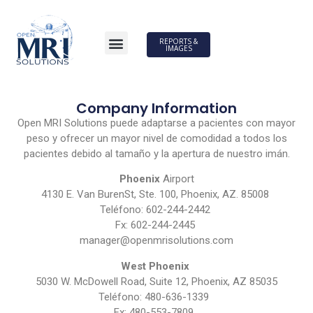
REPORTS &
IMAGES
Company Information
Open MRI Solutions puede adaptarse a pacientes con mayor
peso y ofrecer un mayor nivel de comodidad a todos los
pacientes debido al tamaño y la apertura de nuestro imán.
Phoenix
Airport
4130 E. Van BurenSt, Ste.
100, Phoenix, AZ.
85008
Teléfono: 602-244-2442
Fx: 602-244-2445
manager@openmrisolutions.com
West Phoenix
5030 W. McDowell Road, Suite 12, Phoenix, AZ 85035
Teléfono: 480-636-1339
Fx: 480-553-7809